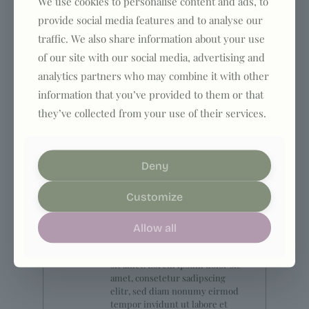
We use cookies to personalise content and ads, to
gubergren, no sea takimata
provide social media features and to analyse our
sanctus est Lorem ipsum dolor
sit amet.ipsum dolor sit amet.
traffic. We also share information about your use
of our site with our social media, advertising and
analytics partners who may combine it with other
information that you’ve provided to them or that
Usage
they’ve collected from your use of their services.
Lorem ipsum dolor sit amet,
consetetur sadipscing elitr, sed
diam nonumy eirmod tempor
Deny
invidunt ut labore et dolore
magna aliquyam erat, sed diam
Customize
voluptua. At vero eos et accusam
et justo duo dolores et ea
rebum. Stet clita kasd
Allow all
gubergren, no sea takimata
sanctus est Lorem ipsum dolor
sit amet. Lorem ipsum dolor sit
amet, consetetur sadipscing
elitr, sed diam nonumy eirmod
tempor invidunt ut labore et