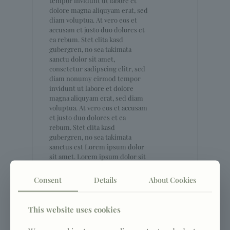
tempor invidunt ut labore et
dolore magna aliquyam erat, sed
diam voluptua. At vero eos et
accusam et justo duo dolores et
ea rebum. Stet clita kasd
gubergren, no sea takimata
sanctu dolor sit amet,
consetetur sadipscing elitr, sed
diam nonumy eirmod tempor
invidunt ut labore et dolore
magna aliquyam erat, sed diam
voluptua. At vero eos et accusam
et justo duo dolores et ea
rebum. Stet clita kasd
gubergren, no sea takimata
sanctus est Lorem ipsum dolor
sit amet. Lorem ipsum dolor sit
amet, consetetur sadipscing
elitr, sed diam nonumy eirmod
Consent
Details
About Cookies
tempor invidunt ut labore et
dolore magna aliquyam erat, sed
diam voluptua. At vero eos et
This website uses cookies
accusam et justo duo dolores et
ea rebum. Stet clita kasd