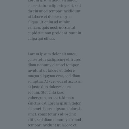
consectetur adipiscing elit, sed
do eiusmod tempor incididunt
ut labore et dolore magna
aliqua. Ut enim ad minim
veniam, quis nostruoccaecat
cupidatat non proident, sunt in
culpa qui officia.
Lorem ipsum dolor sit amet,
consetetur sadipscing elitr, sed
diam nonumy eirmod tempor
invidunt ut labore et dolore
magna aliquyam erat, sed diam
voluptua. At vero eos et accusam
et justo duo dolores et ea
rebum. Stet clita kasd
gubergren, no sea takimata
sanctus est Lorem ipsum dolor
sit amet. Lorem ipsum dolor sit
amet, consetetur sadipscing
elitr, sed diam nonumy eirmod
tempor invidunt ut labore et